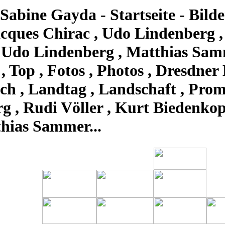
Sabine Gayda - Startseite - Bilde
cques Chirac , Udo Lindenberg ,
 Udo Lindenberg , Matthias Samm
, Top , Fotos , Photos , Dresdner 
isch , Landtag , Landschaft , Pr
 , Rudi Völler , Kurt Biedenkopf
hias Sammer...