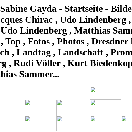
Sabine Gayda - Startseite - Bilde
cques Chirac , Udo Lindenberg ,
 Udo Lindenberg , Matthias Samm
, Top , Fotos , Photos , Dresdner 
isch , Landtag , Landschaft , Pr
 , Rudi Völler , Kurt Biedenkopf
hias Sammer...